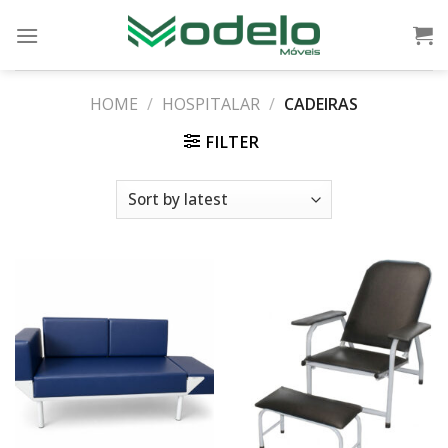
Skip
to
content
HOME
/
HOSPITALAR
/
CADEIRAS
FILTER