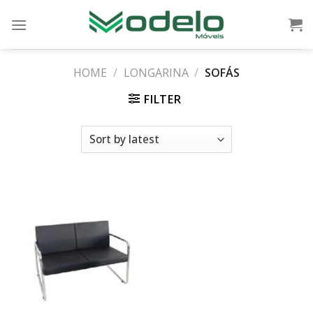
Skip
to
content
HOME
/
LONGARINA
/
SOFÁS
FILTER