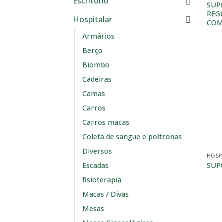
Escritório
SUP
REG
Hospitalar
COM
Armários
Berço
Biombo
Cadeiras
Camas
Carros
Carros macas
Coleta de sangue e poltronas
Diversos
HOSP
SUP
Escadas
fisioterapia
Macas / Divãs
Mesas