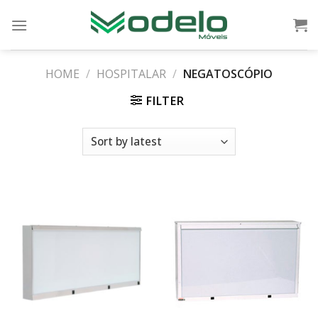
Skip
to
content
HOME
/
HOSPITALAR
/
NEGATOSCÓPIO
FILTER