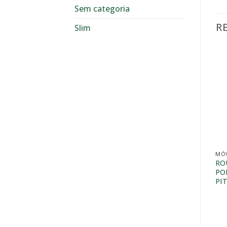
Sem categoria
R
Slim
MÓV
RO
PO
PI