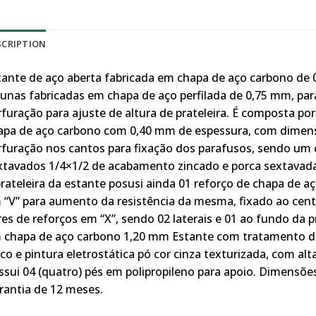
SCRIPTION
tante de aço aberta fabricada em chapa de aço carbono de 
lunas fabricadas em chapa de aço perfilada de 0,75 mm, par
furação para ajuste de altura de prateleira. É composta por 
apa de aço carbono com 0,40 mm de espessura, com dimensõ
rfuração nos cantos para fixação dos parafusos, sendo um 
xtavados 1/4×1/2 de acabamento zincado e porca sextavada
prateleira da estante posusi ainda 01 reforço de chapa de
 “V” para aumento da resistência da mesma, fixado ao centr
es de reforços em “X”, sendo 02 laterais e 01 ao fundo da p
 chapa de aço carbono 1,20 mm Estante com tratamento de
co e pintura eletrostática pó cor cinza texturizada, com alt
ssui 04 (quatro) pés em polipropileno para apoio. Dimensões
rantia de 12 meses.