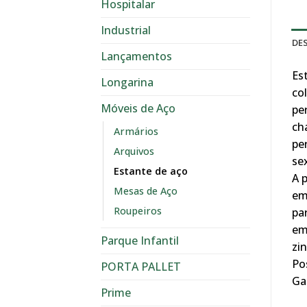
Hospitalar
Industrial
DE
Lançamentos
Es
Longarina
co
Móveis de Aço
per
ch
Armários
pe
Arquivos
se
Estante de aço
A 
Mesas de Aço
em
Roupeiros
par
em
Parque Infantil
zin
Po
PORTA PALLET
Ga
Prime