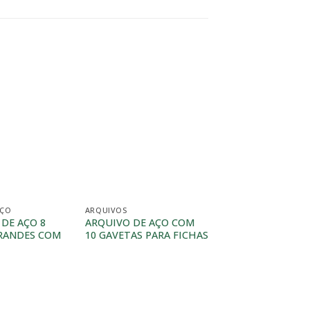
AÇO
ARQUIVOS
MÓVEIS DE AÇO
DE AÇO 8
ARQUIVO DE AÇO COM
ROUPEIRO DE AÇO
RANDES COM
10 GAVETAS PARA FICHAS
PORTAS GRANDE
CHAVE