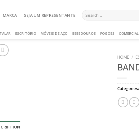
Search
MARCA
SEJA UM REPRESENTANTE
for:
TALAR
ESCRITÓRIO
MÓVEIS DE AÇO
BEBEDOUROS
FOGÕES
COMERCIAL
HOME
/
E
BAND
Categories
SCRIPTION