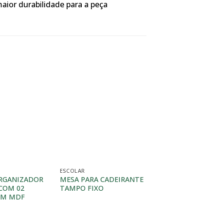
ior durabilidade para a peça
ESCOLAR
ESCOLAR
RGANIZADOR
MESA PARA CADEIRANTE
CONJUNTO INFAN
 COM 02
TAMPO FIXO
INDIVIDUAL TAM
EM MDF
PVC (MAX)