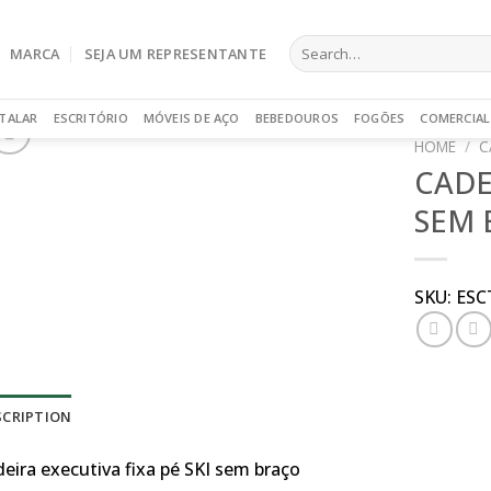
Search
MARCA
SEJA UM REPRESENTANTE
for:
TALAR
ESCRITÓRIO
MÓVEIS DE AÇO
BEBEDOUROS
FOGÕES
COMERCIAL
HOME
/
C
CADE
SEM 
SKU:
ESCT
SCRIPTION
deira executiva fixa pé SKI sem braço