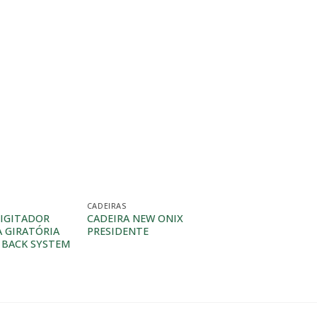
CADEIRAS
CADEIRAS
DIGITADOR
CADEIRA NEW ONIX
CADEIRA EXECUTI
A GIRATÓRIA
PRESIDENTE
GIRATÓRIA SEM 
 BACK SYSTEM