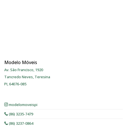
Modelo Móveis
Av. São Francisco, 1920
Tancredo Neves, Teresina
PI, 64076-085
modelomoveispi
(86) 3235-7479
(86) 3237-0864