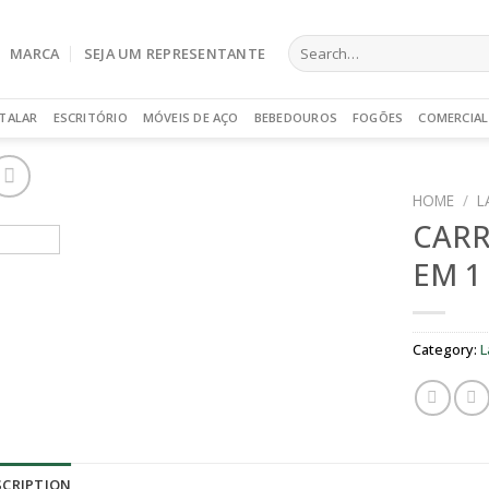
Search
MARCA
SEJA UM REPRESENTANTE
for:
TALAR
ESCRITÓRIO
MÓVEIS DE AÇO
BEBEDOUROS
FOGÕES
COMERCIAL
HOME
/
L
CARR
EM 1
Category:
L
SCRIPTION