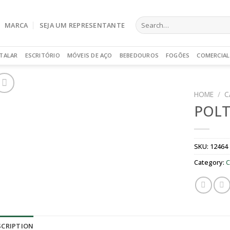
Search
MARCA
SEJA UM REPRESENTANTE
for:
TALAR
ESCRITÓRIO
MÓVEIS DE AÇO
BEBEDOUROS
FOGÕES
COMERCIAL
HOME
/
C
POLT
SKU:
12464
Category:
C
SCRIPTION