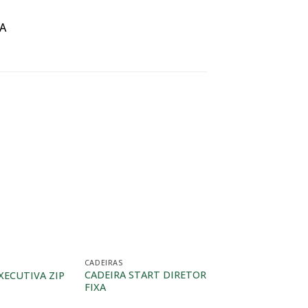
A
CADEIRAS
CADEIRAS
CADEIRA START DIRETOR
CADEIRA PRESIDE
XECUTIVA ZIP
FIXA
ADDIT EVOLUTIO