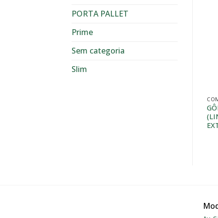
PORTA PALLET
Prime
Sem categoria
Slim
COMERCIAL
COMERCIAL
COM
BALCÃO AUTO SERVIÇO
GÔNDOLA CENTRAL
GÔ
COM 2 PORTAS
(LINHA CONVENIÊNCIA)
(L
EX
Mod