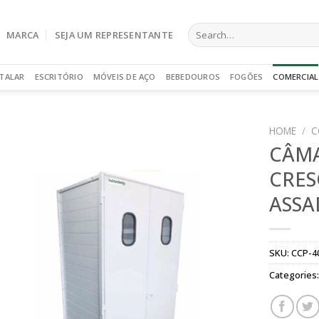
Search
MARCA
SEJA UM REPRESENTANTE
for:
TALAR
ESCRITÓRIO
MÓVEIS DE AÇO
BEBEDOUROS
FOGÕES
COMERCIAL
HOME
/
C
CÂM
CRES
ASSA
SKU:
CCP-4
Categories