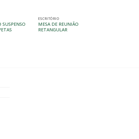
ESCRITÓRIO
ESCRITÓRIO
O SUSPENSO
MESA DE REUNIÃO
MÓDULO ATEND
VETAS
RETANGULAR
CONEXÃO