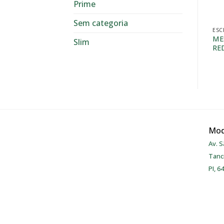
Prime
Sem categoria
ESC
ME
Slim
RE
Mod
Av. S
Tanc
PI, 6