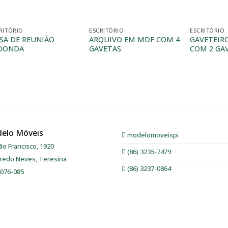
RITÓRIO
ESCRITÓRIO
ESCRITÓRIO
SA DE REUNIÃO
ARQUIVO EM MDF COM 4
GAVETEIR
DONDA
GAVETAS
COM 2 GA
elo Móveis
modelomoveispi
ão Francisco, 1920
(86) 3235-7479
redo Neves, Teresina
(86) 3237-0864
4076-085