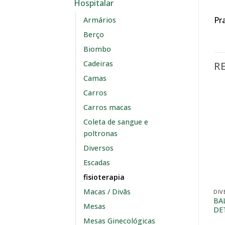
Hospitalar
Pr
Armários
Berço
Biombo
Cadeiras
R
Camas
Carros
Carros macas
Coleta de sangue e
poltronas
Diversos
Escadas
fisioterapia
Macas / Divãs
DIV
BA
Mesas
DE
Mesas Ginecológicas